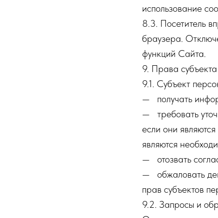
использование coo
8.3. Посетитель в
браузера. Отключе
функций Сайта.
9. Права субъект
9.1. Субъект перс
— получать инфор
— требовать уточн
если они являются
являются необходи
— отозвать согла
— обжаловать дей
прав субъектов пе
9.2. Запросы и о