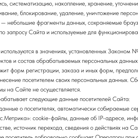
ись, систематизацию, накопление, хранение, уточнени
ивание, блокирование, удаление, уничтожение персо
ы — небольшие фрагменты данных, сохраняемые брауз
 по запросу Сайта и используемые для функциониров
 используются в значениях, установленных Законом 
ектов и состав обрабатываемых персональных данных
ржит форм регистрации, заказа и иных форм, предпо
внесение посетителем своих персональных данных. С
ы на Сайте не осуществляется.
рабатывает следующие данные посетителей Сайта:
анные о посетителях, автоматически собираемые се
с.Метрика»: cookie-файлы, данные об IP-адресе, ин
стве, источник перехода, сведения о действиях на Са
е посетитель добровольно сообщает Оператору при 