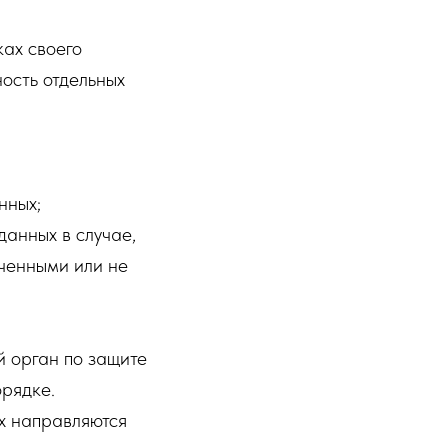
ках своего
ость отдельных
нных;
анных в случае,
ученными или не
 орган по защите
орядке.
х направляются