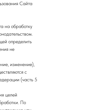
льзования Сайта
та на обработку
онодательством.
ющей определить
ения не
ение, изменение),
ествляются с
едерации (часть 5
ия целей
бработки. По