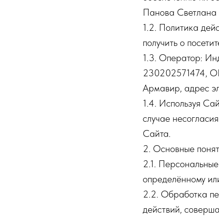
Панова Светлана 
1.2. Политика дей
получить о посетит
1.3. Оператор: И
230202571474, ОГ
Армавир, адрес эл
1.4. Используя Са
случае несогласия
Сайта.
2. Основные поня
2.1. Персональны
определённому или
2.2. Обработка пе
действий, соверша