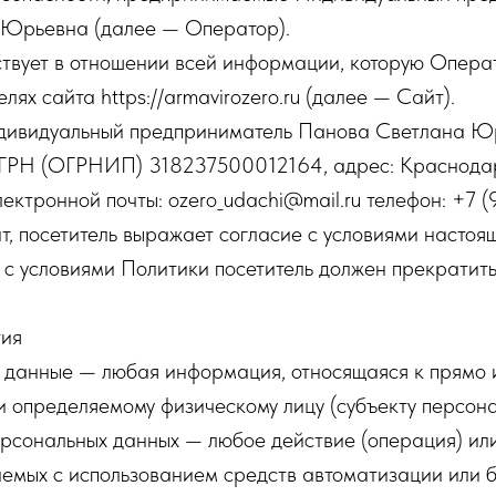
Юрьевна (далее — Оператор).
ствует в отношении всей информации, которую Опера
елях сайта https://armavirozero.ru (далее — Сайт).
ндивидуальный предприниматель Панова Светлана 
РН (ОГРНИП) 318237500012164, адрес: Краснодарс
ектронной почты: ozero_udachi@mail.ru телефон: +7 (
йт, посетитель выражает согласие с условиями настоя
 с условиями Политики посетитель должен прекратит
тия
е данные — любая информация, относящаяся к прямо 
 определяемому физическому лицу (субъекту персона
рсональных данных — любое действие (операция) или
емых с использованием средств автоматизации или б