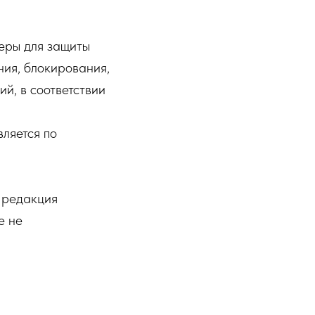
еры для защиты
ния, блокирования,
й, в соответствии
ляется по
я редакция
е не