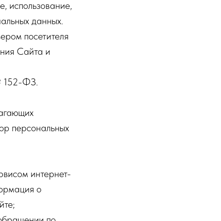
е, использование,
нальных данных.
ером посетителя
ания Сайта и
№ 152-ФЗ.
лагающих
бор персональных
рвисом интернет-
формация о
йте;
обращении по