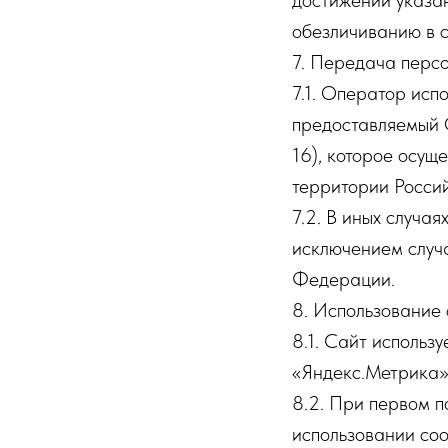
достижении указа
обезличиванию в с
7. Передача перс
7.1. Оператор исп
предоставляемый О
16), которое осущ
территории Росси
7.2. В иных случа
исключением случ
Федерации.
8. Использование 
8.1. Сайт использ
«Яндекс.Метрика»
8.2. При первом 
использовании co