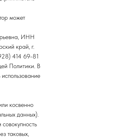
тор может
Юрьевна, ИНН
кий край, г.
928) 414 69-81
щей Политики. В
ь использование
или косвенно
льных данных).
 совокупность
ез таковых,