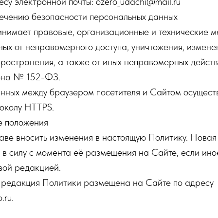
су электронной почты: ozero_udachi@mail.ru
печению безопасности персональных данных
инимает правовые, организационные и технические м
ых от неправомерного доступа, уничтожения, измене
ространения, а также от иных неправомерных действи
кона № 152-ФЗ.
нных между браузером посетителя и Сайтом осуществ
околу HTTPS.
е положения
раве вносить изменения в настоящую Политику. Нова
 в силу с момента её размещения на Сайте, если ино
вой редакцией.
я редакция Политики размещена на Сайте по адресу
.ru.